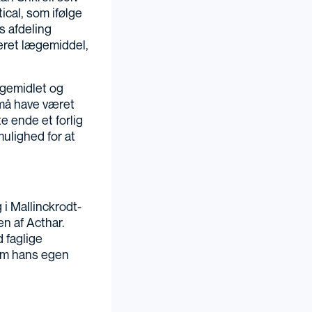
cal, som ifølge
s afdeling
seret lægemiddel,
ægemidlet og
 må have været
e ende et forlig
mulighed for at
 i Mallinckrodt-
n af Acthar.
d faglige
 om hans egen