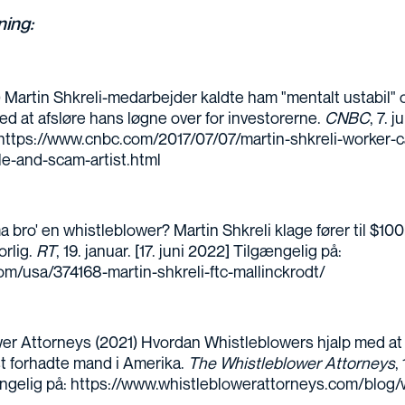
ning:
Martin Shkreli-medarbejder kaldte ham "mentalt ustabil" o
d at afsløre hans løgne over for investorerne.
CNBC
, 7. j
https://www.cnbc.com/2017/07/07/martin-shkreli-worker-c
le-and-scam-artist.html
a bro' en whistleblower? Martin Shkreli klage fører til $1
rlig.
RT
, 19. januar. [17. juni 2022] Tilgængelig på:
om/usa/374168-martin-shkreli-ftc-mallinckrodt/
er Attorneys (2021) Hvordan Whistleblowers hjalp med at
t forhadte mand i Amerika.
The Whistleblower Attorneys
,
ngelig på:
https://www.whistleblowerattorneys.com/blog/