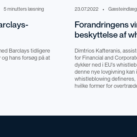
5 minutters læsning
23.07.2022
Gæsteindlæg
arclays-
Forandringens vi
beskyttelse af w
ed Barclays tidligere
Dimtrios Kafteranis, assis
 og hans forsøg på at
for Financial and Corporat
dykker ned i EU's whistleb
denne nye lovgivning kan
whistleblowing defineres, 
hvilke former for overtræ