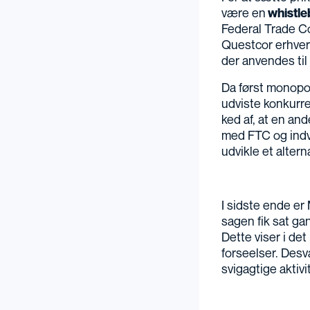
være en
whistle
Federal Trade Co
Questcor erhverv
der anvendes ti
Da først monopol
udviste konkurre
ked af, at en and
med FTC og indvi
udvikle et altern
I sidste ende er
sagen fik sat ga
Dette viser i de
forseelser. Des
svigagtige aktivit