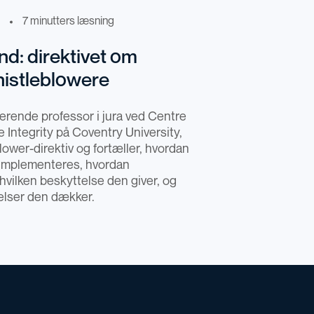
7 minutters læsning
nd: direktivet om
histleblowere
terende professor i jura ved Centre
e Integrity på Coventry University,
lower-direktiv og fortæller, hvordan
 implementeres, hvordan
hvilken beskyttelse den giver, og
delser den dækker.