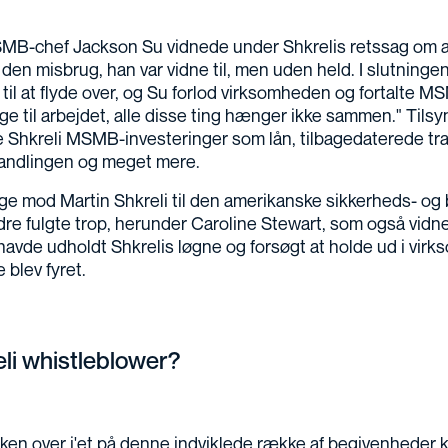
SMB-chef Jackson Su vidnede under Shkrelis retssag om a
den misbrug, han var vidne til, men uden held. I slutningen
il at flyde over, og Su forlod virksomheden og fortalte M
bage til arbejdet, alle disse ting hænger ikke sammen." Til
e Shkreli MSMB-investeringer som lån, tilbagedaterede tr
andlingen og meget mere.
age mod Martin Shkreli til den amerikanske sikkerheds- o
dre fulgte trop, herunder Caroline Stewart, som også vid
avde udholdt Shkrelis løgne og forsøgt at holde ud i virk
 blev fyret.
li whistleblower?
kken over i'et på denne indviklede række af begivenheder k