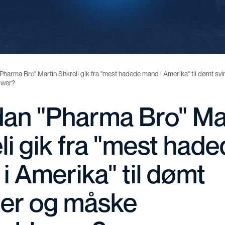
Pharma Bro" Martin Shkreli gik fra "mest hadede mand i Amerika" til dømt sv
ower?
an "Pharma Bro" Ma
li gik fra "mest had
i Amerika" til dømt
ler og måske