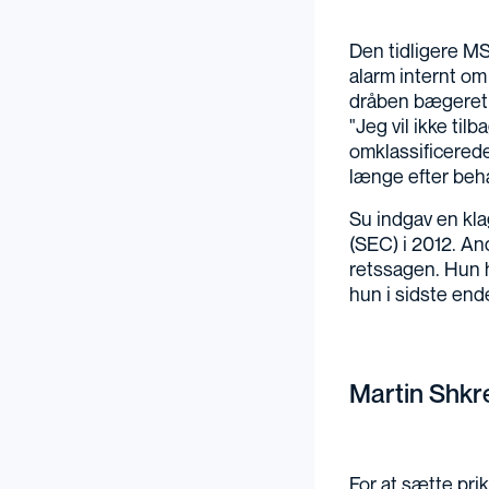
Den tidligere M
alarm internt om 
dråben bægeret t
"Jeg vil ikke til
omklassificered
længe efter beh
Su indgav en kl
(SEC) i 2012. An
retssagen. Hun h
hun i sidste ende
Martin Shkre
For at sætte pri