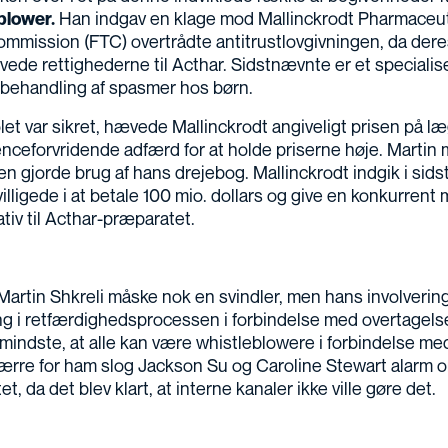
blower.
Han indgav en klage mod Mallinckrodt Pharmaceuti
mmission (FTC) overtrådte antitrustlovgivningen, da dere
ede rettighederne til Acthar. Sidstnævnte er et speciali
l behandling af spasmer hos børn.
et var sikret, hævede Mallinckrodt angiveligt prisen på l
nceforvridende adfærd for at holde priserne høje. Martin
en gjorde brug af hans drejebog. Mallinckrodt indgik i sidst
lligede i at betale 100 mio. dollars og give en konkurrent 
ativ til Acthar-præparatet.
 Martin Shkreli måske nok en svindler, men hans involvering
ng i retfærdighedsprocessen i forbindelse med overtagelse
t mindste, at alle kan være whistleblowere i forbindelse me
værre for ham slog Jackson Su og Caroline Stewart alarm
et, da det blev klart, at interne kanaler ikke ville gøre det.