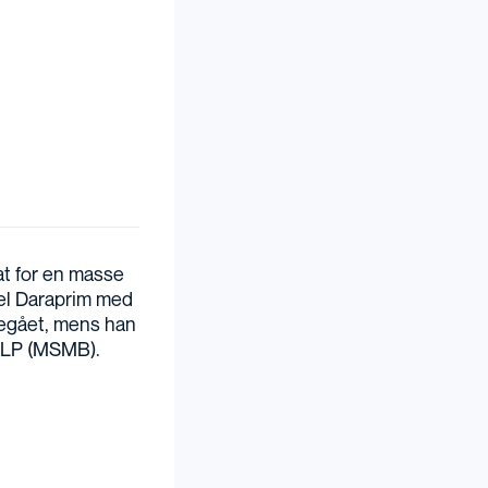
at for en masse
del Daraprim med
 begået, mens han
 LP (MSMB).