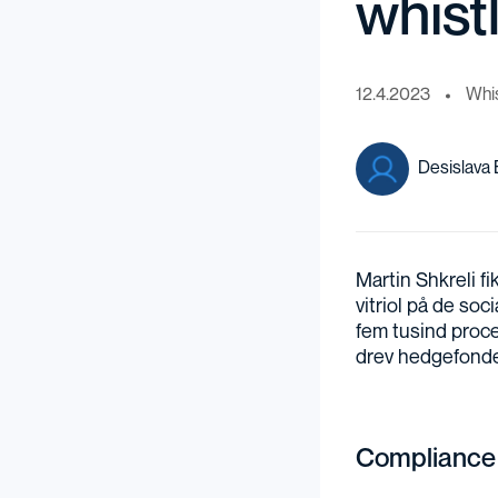
whist
12.4.2023
Whi
Desislava
Martin Shkreli f
vitriol på de so
fem tusind proce
drev hedgefond
Compliance O