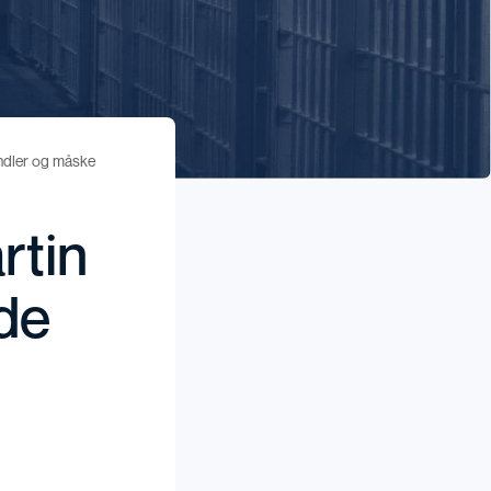
indler og måske
rtin
ede