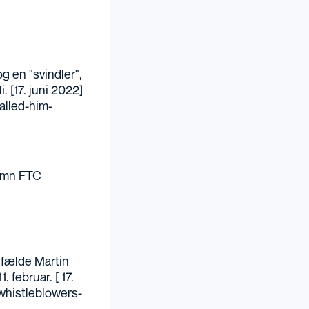
g en "svindler",
uli. [17. juni 2022]
alled-him-
00mn FTC
 fælde Martin
 11. februar. [ 17.
whistleblowers-