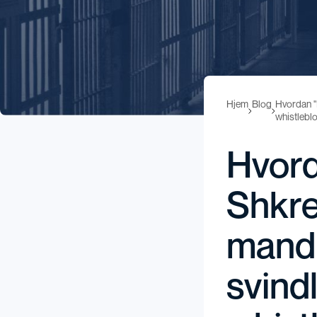
Hjem
Blog
Hvordan "
whistlebl
Hvord
Shkre
mand 
svind