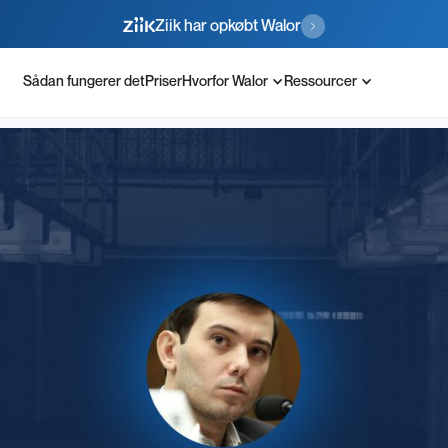
Ziik har opkøbt Walor
Sådan fungerer det
Priser
Hvorfor Walor
Ressourcer