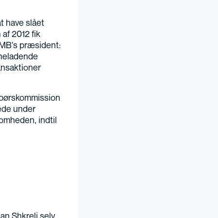
t have slået
 af 2012 fik
SMB's præsident:
syneladende
ansaktioner
g børskommission
nede under
somheden, indtil
an Shkreli selv