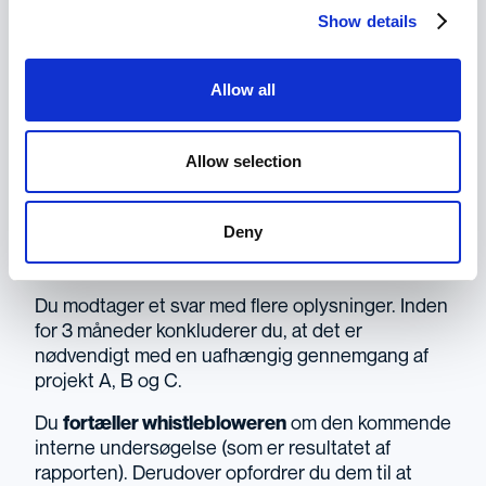
beder om flere oplysninger
.
Show details
Du bruger whistleblower-funktionen til at
informere whistlebloweren om, at det første
Allow all
spørgsmål vil blive håndteret af HR.
I det andet spørgsmål giver du udtryk for, at du vil
Allow selection
undersøge sagen og bede om yderligere
dokumentation.
Deny
4. Når du har alle beviserne, starter du en intern
undersøgelse.
Du modtager et svar med flere oplysninger. Inden
for 3 måneder konkluderer du, at det er
nødvendigt med en uafhængig gennemgang af
projekt A, B og C.
Du
fortæller whistlebloweren
om den kommende
interne undersøgelse (som er resultatet af
rapporten). Derudover opfordrer du dem til at