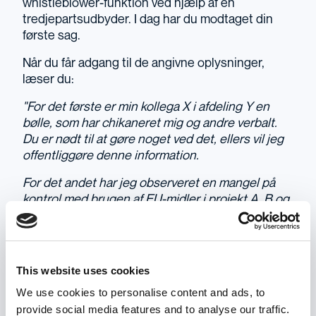
whistleblower-funktion ved hjælp af en
tredjepartsudbyder. I dag har du modtaget din
første sag.
Når du får adgang til de angivne oplysninger,
læser du:
"For det første er min kollega X i afdeling Y en
bølle, som har chikaneret mig og andre verbalt.
Du er nødt til at gøre noget ved det, ellers vil jeg
offentliggøre denne information.
For det andet har jeg observeret en mangel på
kontrol med brugen af EU-midler i projekt A, B og
C, hvor jeg fungerede som administrator i flere
måneder. I starten var det uklart, men nu er jeg
sikker på, at de rette rutiner ikke er blevet fulgt,
hvilket har ført til, at der ikke er blevet redegjort
This website uses cookies
for euro i hvert projekt."
We use cookies to personalise content and ads, to
Her er en oversigt over dine følgende handlinger:
provide social media features and to analyse our traffic.