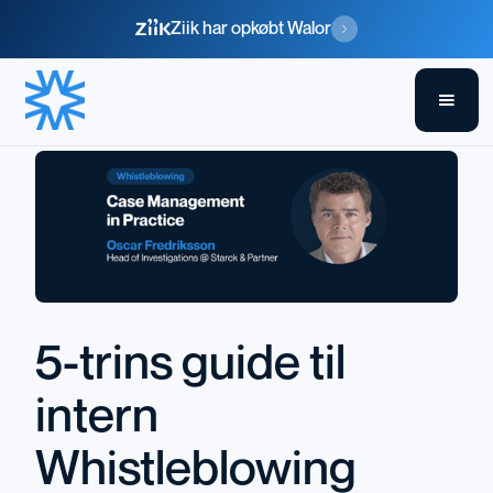
Ziik har opkøbt Walor
5-trins guide til
intern
Whistleblowing