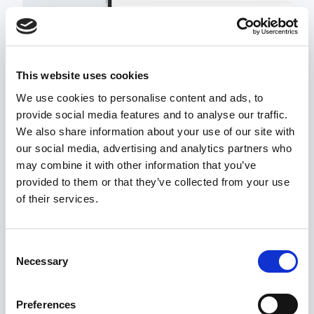
This website uses cookies
We use cookies to personalise content and ads, to
provide social media features and to analyse our traffic.
We also share information about your use of our site with
our social media, advertising and analytics partners who
may combine it with other information that you’ve
provided to them or that they’ve collected from your use
Prioriteret
of their services.
support
Consent
Necessary
Selection
Uanset om en whistleblowing -ordning er
ny for dig eller ej, kan du altid kontakte
vores supportteam, hvis du har brug for
Preferences