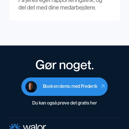
Få jeres eget rapporteringslink, og
del det med dine medarbejdere.
Gør noget.
Book en demo med Frederik
Du kan også prøve det gratis her