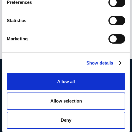
Preferences
Statistics
Marketing
Show details
Ryhdy toimeen.
Allow all
Varaa esittely Frederikin
Allow selection
kanssa
Tai kokeile sitä ilmaiseksi täällä
Deny