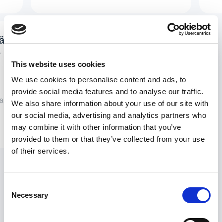
ä,
Mitä eroa on nimettömällä ja
ä
luottamuksellisella
raportoinnilla?
This website uses cookies
Ero on siinä, että nimettömässä
We use cookies to personalise content and ads, to
raportoinnissa ilmiantajat voivat pysyä
provide social media features and to analyse our traffic.
täysin nimettöminä, kun taas
ia
luottamuksellisessa raportoinnissa
We also share information about your use of our site with
ilmiantajan henkilöllisyys paljastetaan.
our social media, advertising and analytics partners who
may combine it with other information that you’ve
provided to them or that they’ve collected from your use
of their services.
Consent
Necessary
Selection