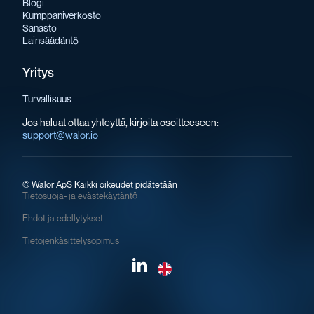
Blogi
Kumppaniverkosto
Sanasto
Lainsäädäntö
Yritys
Turvallisuus
Jos haluat ottaa yhteyttä, kirjoita osoitteeseen:
support@walor.io
©
Walor ApS Kaikki oikeudet pidätetään
Tietosuoja- ja evästekäytäntö
Ehdot ja edellytykset
Tietojenkäsittelysopimus