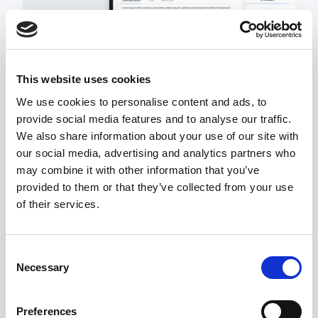
This website uses cookies
We use cookies to personalise content and ads, to
provide social media features and to analyse our traffic.
We also share information about your use of our site with
our social media, advertising and analytics partners who
may combine it with other information that you’ve
Ensisijainen
tuki
provided to them or that they’ve collected from your use
of their services.
Olipa whistleblowing -järjestelmä sinulle
uusi tai ei, voit aina ottaa yhteyttä
Consent
tukitiimiimme, jos tarvitset apua.
Necessary
Selection
Alustan asiantuntijat
Preferences
Erityinen tukitiimi