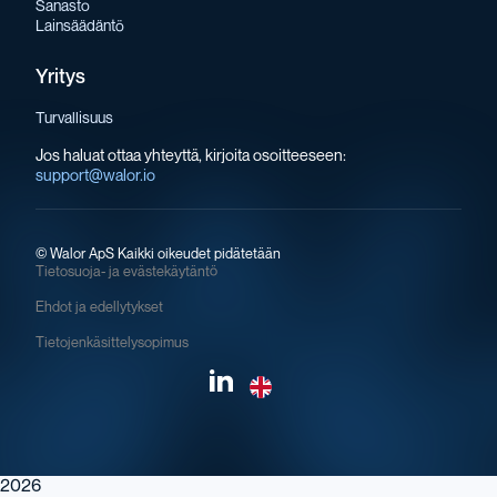
Sanasto
Lainsäädäntö
Yritys
Turvallisuus
Jos haluat ottaa yhteyttä, kirjoita osoitteeseen:
support@walor.io
©
Walor ApS Kaikki oikeudet pidätetään
Tietosuoja- ja evästekäytäntö
Ehdot ja edellytykset
Tietojenkäsittelysopimus
2026