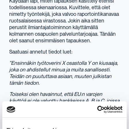
Käydään läpi, miten tapauksen käsittely etenisi
todellisessa skenaariossa. Kuvittele, että olet
nimetty työntekijä, joka valvoo raportointikanavaa
ruotsalaisessa virastossa. Jokin aika sitten
perustit ilmiantajatoiminnon käyttämällä
kolmannen osapuolen palveluntarjoajaa. Tänään
olet saanut ensimmäisen tapauksen.
Saatuasi annetut tiedot luet:
"Ensinnäkin työtoverini X osastolla Y on kiusaaja,
joka on ahdistellut minua ja muita sanallisesti.
Teidän on puututtava asiaan, muuten julkistan
tämän tiedon.
Toiseksi olen havainnut, että EU:n varojen
käyttöä ei ole valvottu hankkeissa A, B ja C, joissa
toimin hallintovirkamiehenä useita kuukausia.
Aluksi epäselvästi, mutta nyt olen varma, että
asianmukaisia rutiineja ei noudateta, mikä johtaa
siihen, että kussakin hankkeessa jää euroja