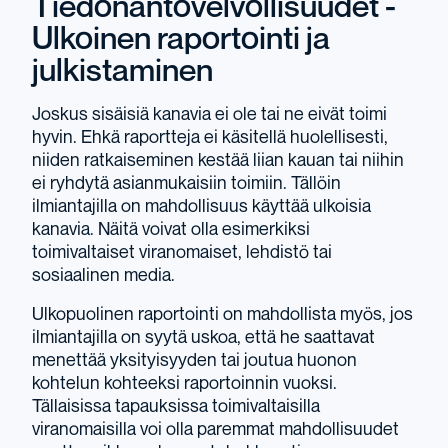
Tiedonantovelvollisuudet -
Ulkoinen raportointi ja
julkistaminen
Joskus sisäisiä kanavia ei ole tai ne eivät toimi
hyvin. Ehkä raportteja ei käsitellä huolellisesti,
niiden ratkaiseminen kestää liian kauan tai niihin
ei ryhdytä asianmukaisiin toimiin. Tällöin
ilmiantajilla on mahdollisuus käyttää ulkoisia
kanavia. Näitä voivat olla esimerkiksi
toimivaltaiset viranomaiset, lehdistö tai
sosiaalinen media.
Ulkopuolinen raportointi on mahdollista myös, jos
ilmiantajilla on syytä uskoa, että he saattavat
menettää yksityisyyden tai joutua huonon
kohtelun kohteeksi raportoinnin vuoksi.
Tällaisissa tapauksissa toimivaltaisilla
viranomaisilla voi olla paremmat mahdollisuudet