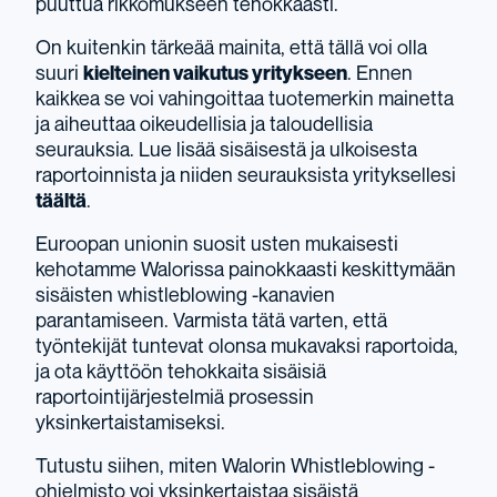
puuttua rikkomukseen tehokkaasti.
On kuitenkin tärkeää mainita, että tällä voi olla
suuri
kielteinen vaikutus yritykseen
. Ennen
kaikkea se voi vahingoittaa tuotemerkin mainetta
ja aiheuttaa oikeudellisia ja taloudellisia
seurauksia.
Lue lisää sisäisestä ja ulkoisesta
raportoinnista ja niiden seurauksista yrityksellesi
täältä
.
Euroopan unionin suosit
usten mukaisesti
kehotamme
Walorissa
painokkaasti keskittymään
sisäisten whistleblowing -kanavien
parantamiseen. Varmista tätä varten, että
työntekijät tuntevat olonsa mukavaksi raportoida,
ja ota käyttöön tehokkaita sisäisiä
raportointijärjestelmiä prosessin
yksinkertaistamiseksi.
Tutustu siihen, miten Walorin Whistleblowing -
ohjelmisto voi yksinkertaistaa sisäistä