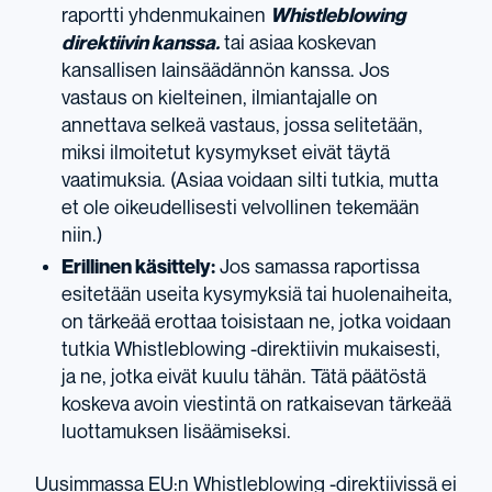
raportti yhdenmukainen
Whistleblowing
direktiivin kanssa.
tai asiaa koskevan
kansallisen lainsäädännön kanssa. Jos
vastaus on kielteinen, ilmiantajalle on
annettava selkeä vastaus, jossa selitetään,
miksi ilmoitetut kysymykset eivät täytä
vaatimuksia. (Asiaa voidaan silti tutkia, mutta
et ole oikeudellisesti velvollinen tekemään
niin.)
Erillinen käsittely:
Jos samassa raportissa
esitetään useita kysymyksiä tai huolenaiheita,
on tärkeää erottaa toisistaan ne, jotka voidaan
tutkia Whistleblowing -direktiivin mukaisesti,
ja ne, jotka eivät kuulu tähän. Tätä päätöstä
koskeva avoin viestintä on ratkaisevan tärkeää
luottamuksen lisäämiseksi.
Uusimmassa EU:n Whistleblowing -direktiivissä ei