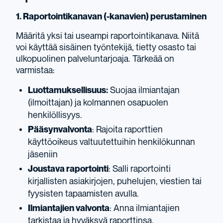
1. Raportointikanavan (-kanavien) perustaminen
Määritä yksi tai useampi raportointikanava. Niitä
voi käyttää sisäinen työntekijä, tietty osasto tai
ulkopuolinen palveluntarjoaja. Tärkeää on
varmistaa:
Luottamuksellisuus:
Suojaa ilmiantajan
(ilmoittajan) ja kolmannen osapuolen
henkilöllisyys.
Pääsynvalvonta
: Rajoita raporttien
käyttöoikeus valtuutettuihin henkilökunnan
jäseniin
Joustava raportointi
: Salli raportointi
kirjallisten asiakirjojen, puhelujen, viestien tai
fyysisten tapaamisten avulla.
Ilmiantajien valvonta
: Anna ilmiantajien
tarkistaa ja hyväksyä raporttinsa.