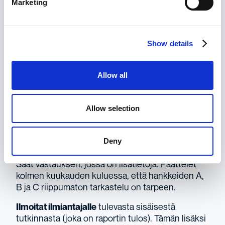
Marketing
asiasta.
3.
Olet
yhteydessä ilmiantajaan ja
pyydät
lisätietoja
.
Show details
Ilmoitat ilmiantajalle ilmiantajatoiminnolla, että HR
käsittelee ensimmäisen kysymyksen.
Allow all
Toisen kysymyksen osalta ilmaisette
aikomuksenne tutkia asiaa ja pyytää
Allow selection
lisäasiakirjoja.
4. Kun olet saanut kaikki todisteet, käynnistät
Deny
sisäisen tutkinnan.
Saat vastauksen, jossa on lisätietoja. Päättelet
kolmen kuukauden kuluessa, että hankkeiden A,
B ja C riippumaton tarkastelu on tarpeen.
Ilmoitat ilmiantajalle
tulevasta sisäisestä
tutkinnasta (joka on raportin tulos). Tämän lisäksi