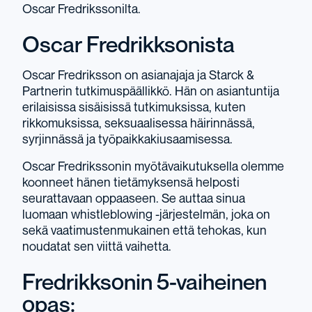
Oscar Fredrikssonilta.
Oscar Fredrikksonista
Oscar Fredriksson
on asianajaja ja
Starck &
Partnerin
tutkimuspäällikkö. Hän on asiantuntija
erilaisissa sisäisissä tutkimuksissa, kuten
rikkomuksissa, seksuaalisessa häirinnässä,
syrjinnässä ja työpaikkakiusaamisessa.
Oscar Fredrikssonin
myötävaikutuksella olemme
koonneet hänen tietämyksensä helposti
seurattavaan oppaaseen. Se auttaa sinua
luomaan whistleblowing -järjestelmän, joka on
sekä vaatimustenmukainen että tehokas, kun
noudatat sen viittä vaihetta.
Fredrikksonin 5-vaiheinen
opas: