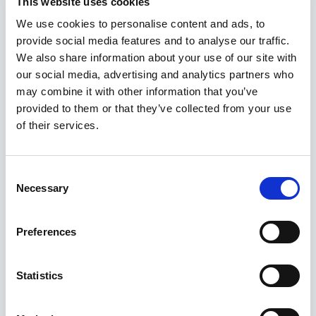
This website uses cookies
kirjaamatta."
We use cookies to personalise content and ads, to
Tässä on yhteenveto seuraavista toimistasi:
provide social media features and to analyse our traffic.
We also share information about your use of our site with
1.
Ilmoitat
viipymättä (7 päivän kuluessa), että olet
our social media, advertising and analytics partners who
vastaanottanut asian.
may combine it with other information that you’ve
provided to them or that they’ve collected from your use
2.
Arvioi tapaus
ja päätä tutkinnan
of their services.
lähestymistavasta:
Päättelette, että ensimmäinen asia on epäilty
työpaikkakiusaaminen ja -kiusaaminen. Koska se
Consent
ei vaikuta yleiseen etuun, sitä ei pitäisi käsitellä
Necessary
Selection
ilmiantotapauksena. Kyseessä on kuitenkin
edelleen vakava asia. Sen vuoksi siirrät asian
Preferences
henkilöstöhallinnon käsiteltäväksi jatkotoimia ja
tutkimuksia varten.
Statistics
Sitä vastoin on yleisen edun mukaista, että varoja
käytetään asianmukaisesti. Tämän vuoksi sinun
on aloitettava whistleblowing -tutkimus toisesta