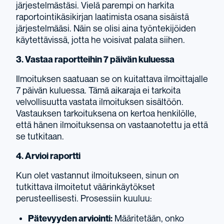
järjestelmästäsi. Vielä parempi on harkita
raportointikäsikirjan laatimista osana sisäistä
järjestelmääsi. Näin se olisi aina työntekijöiden
käytettävissä, jotta he voisivat palata siihen.
3. Vastaa raportteihin 7 päivän kuluessa
Ilmoituksen saatuaan se on kuitattava ilmoittajalle
7 päivän kuluessa. Tämä aikaraja ei tarkoita
velvollisuutta vastata ilmoituksen sisältöön.
Vastauksen tarkoituksena on kertoa henkilölle,
että hänen ilmoituksensa on vastaanotettu ja että
se tutkitaan.
4. Arvioi raportti
Kun olet vastannut ilmoitukseen, sinun on
tutkittava ilmoitetut väärinkäytökset
perusteellisesti. Prosessiin kuuluu:
Pätevyyden arviointi:
Määritetään, onko