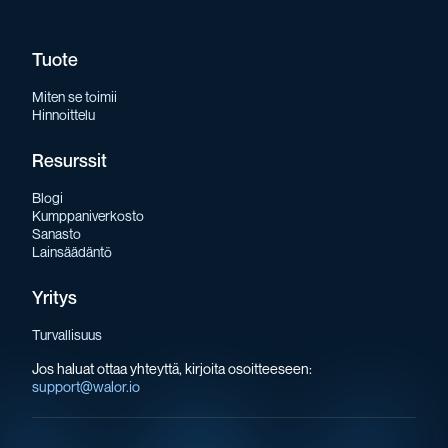
Tuote
Miten se toimii
Hinnoittelu
Resurssit
Blogi
Kumppaniverkosto
Sanasto
Lainsäädäntö
Yritys
Turvallisuus
Jos haluat ottaa yhteyttä, kirjoita osoitteeseen:
support@walor.io