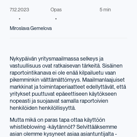
7.12.2023
Opas
5 min
Miroslava Gemelova
Nykypäivän yritysmaailmassa selkeys ja
vastuullisuus ovat ratkaisevan tärkeitä. Sisäinen
raportointikanava ei ole enää kilpailuetu vaan
pikemminkin välttämättömyys. Maailmanlaajuiset
markkinat ja toimintaperiaatteet edellyttävät, että
yritykset puuttuvat epäeettiseen käytökseen
nopeasti ja suojaavat samalla raportoivien
henkilöiden henkilöllisyyttä.
Mutta mikä on paras tapa ottaa käyttöön
whistleblowing -käytännöt? Selvittääksemme
asian olemme kysyneet asiaa asiantuntijalta -