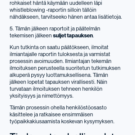
rohkaiset häntä käymään uudelleen läpi
whistleblowing -raportin silloin tällöin
nähdäkseen, tarvitseeko hänen antaa lisätietoja.
5. Tämän jälkeen raportoit ja päätelmän
tekemisen jälkeen
suljet tapauksen
.
Kun tutkinta on saatu päätökseen, ilmoitat
ilmiantajalle raportin tuloksesta ja varmistat
prosessin avoimuuden. Ilmiantajan tekemän
ilmoituksen perusteella suoritetun tutkimuksen
alkuperä pysyy luottamuksellisena. Tämän
jälkeen lopetat tapauksen virallisesti. Näin
turvataan ilmoituksen tehneen henkilön
yksityisyys ja nimettömyys.
Tämän prosessin ohella henkilöstöosasto
käsittelee ja ratkaisee ensimmäisen
työpaikkakiusaamista koskevan kysymyksen.