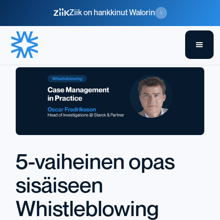
Ziik on hankkinut Walorin
5-vaiheinen opas
sisäiseen
Whistleblowing