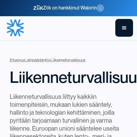
Ziik on hankkinut Walorin
Etusivu
Lainsäädäntö
Liikenneturvallisuus
Liikenneturvallisu
Liikenneturvallisuus liittyy kaikkiin
toimenpiteisiin, mukaan lukien sääntely,
hallinto ja teknologian kehittäminen, joilla
pyritään tarjoamaan turvallinen ja varma
liikenne. Euroopan unioni sääntelee useita
liikennesektoreita, kuten lento-, meri- ja