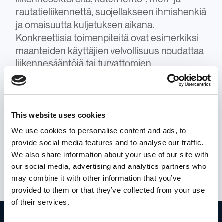
rautatieliikennettä, suojellakseen ihmishenkiä
ja omaisuutta kuljetuksen aikana.
Konkreettisia toimenpiteitä ovat esimerkiksi
maanteiden käyttäjien velvollisuus noudattaa
liikennesääntöjä tai turvattomien
lentoyhtiöiden toiminnan estäminen
Euroopan unionissa. Tämän lisäksi
liikenneturvallisuuslainsäädäntöön voi
sisältyä velvollisuus ilmoittaa kaikista
This website uses cookies
kuljetusalalla toimivien henkilöiden tekemistä
We use cookies to personalise content and ads, to
vaaratilanteista. Koska turvallinen liikenne on
provide social media features and to analyse our traffic.
tärkeää, liikenneturvallisuuslainsäädännön
We also share information about your use of our site with
rikkomisesta voidaan määrätä seuraamuksia.
our social media, advertising and analytics partners who
may combine it with other information that you’ve
provided to them or that they’ve collected from your use
of their services.