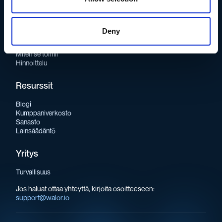
Deny
Tuote
Miten se toimii
Hinnoittelu
Resurssit
Blogi
Kumppaniverkosto
Sanasto
Lainsäädäntö
Yritys
Turvallisuus
Jos haluat ottaa yhteyttä, kirjoita osoitteeseen:
support@walor.io