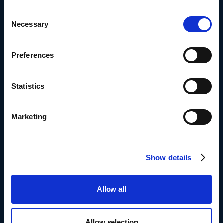
Ryhdy toimeen.
Consent
Necessary
Selection
Varaa esittely Frederikin
Preferences
kanssa
Tai kokeile sitä ilmaiseksi täällä
Statistics
Marketing
whistleblowing -ratkaisu tietoisille,
Show details
edelläkävijäyrityksille.
Tukena
Allow all
Allow selection