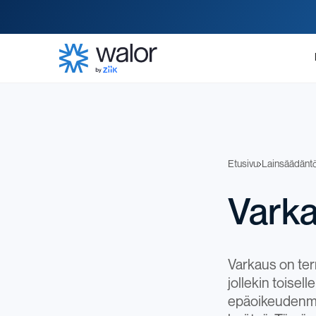
Etusivu
Lainsäädänt
Vark
Varkaus on term
jollekin toise
epäoikeudenmu