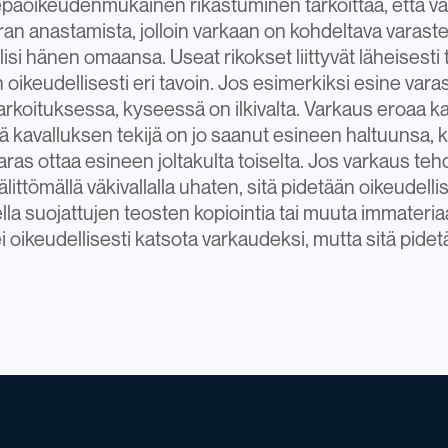
päoikeudenmukainen rikastuminen tarkoittaa, että v
ran anastamista, jolloin varkaan on kohdeltava varaste
lisi hänen omaansa. Useat rikokset liittyvät läheisesti 
än oikeudellisesti eri tavoin. Jos esimerkiksi esine vara
rkoituksessa, kyseessä on ilkivalta. Varkaus eroaa k
tä kavalluksen tekijä on jo saanut esineen haltuunsa, 
ras ottaa esineen joltakulta toiselta. Jos varkaus te
välittömällä väkivallalla uhaten, sitä pidetään oikeudelli
lla suojattujen teosten kopiointia tai muuta immateria
i oikeudellisesti katsota varkaudeksi, mutta sitä pide