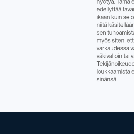
hyötyä. Tämä e
edellyttää tava
ikään kuin se o
niitä käsitellä
sen tuhoamista
myös siten, et
varkaudessa va
väkivalloin tai 
Tekijänoikeude
loukkaamista e
sinänsä.