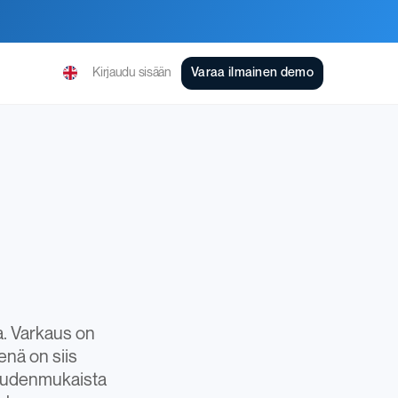
Kirjaudu sisään
Varaa ilmainen demo
a. Varkaus on
enä on siis
eudenmukaista