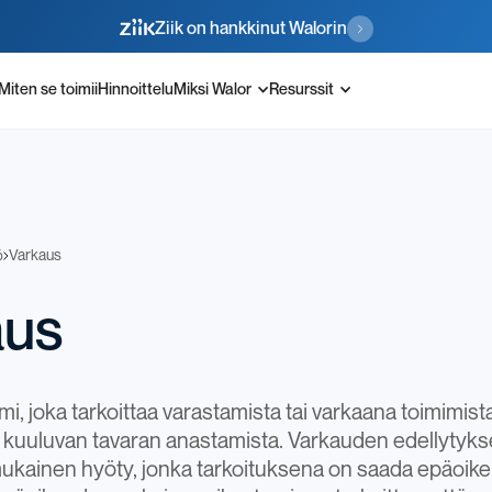
Ziik on hankkinut Walorin
Miten se toimii
Hinnoittelu
Miksi Walor
Resurssit
ö
Varkaus
aus
i, joka tarkoittaa varastamista tai varkaana toimimist
lle kuuluvan tavaran anastamista. Varkauden edellytyks
kainen hyöty, jonka tarkoituksena on saada epäoik