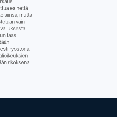
arkaus
ttua esinettä
toisiinsa, mutta
stetaan vain
avalluksesta
kun taas
hdään
sesti ryöstönä.
alioikeuksien
tään rikoksena